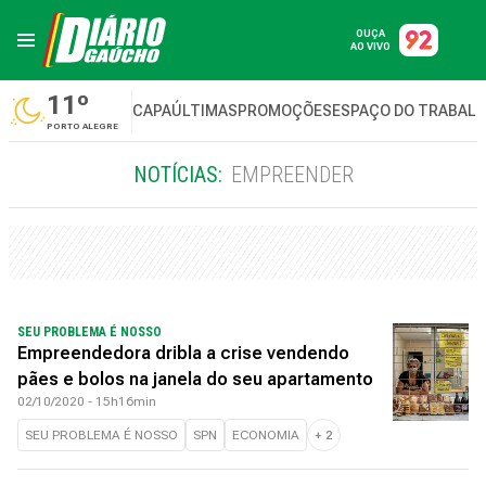
OUÇA
AO VIVO
11º
CAPA
ÚLTIMAS
PROMOÇÕES
ESPAÇO DO TRABAL
PORTO ALEGRE
NOTÍCIAS:
EMPREENDER
SEU PROBLEMA É NOSSO
Empreendedora dribla a crise vendendo
pães e bolos na janela do seu apartamento
02/10/2020 - 15h16min
SEU PROBLEMA É NOSSO
SPN
ECONOMIA
+
2