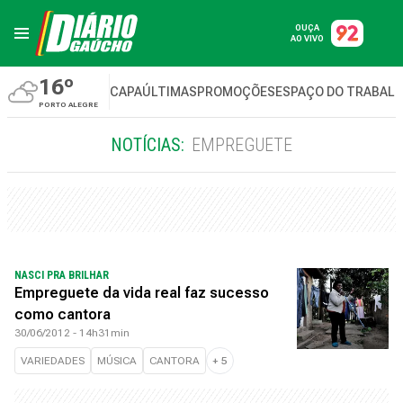
OUÇA
AO VIVO
16º
CAPA
ÚLTIMAS
PROMOÇÕES
ESPAÇO DO TRABAL
PORTO ALEGRE
NOTÍCIAS:
EMPREGUETE
NASCI PRA BRILHAR
Empreguete da vida real faz sucesso
como cantora
30/06/2012 - 14h31min
VARIEDADES
MÚSICA
CANTORA
+
5