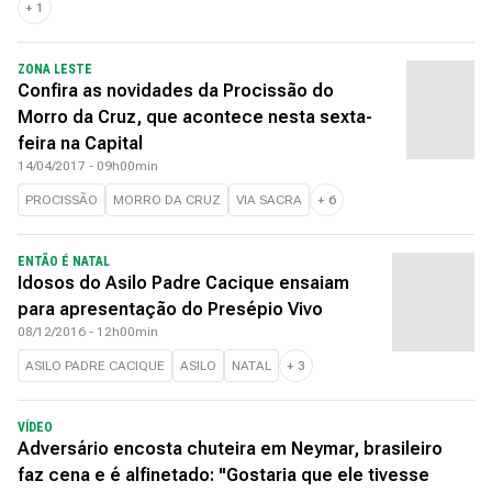
+
1
ZONA LESTE
Confira as novidades da Procissão do
Morro da Cruz, que acontece nesta sexta-
feira na Capital
14/04/2017 - 09h00min
PROCISSÃO
MORRO DA CRUZ
VIA SACRA
+
6
ENTÃO É NATAL
Idosos do Asilo Padre Cacique ensaiam
para apresentação do Presépio Vivo
08/12/2016 - 12h00min
ASILO PADRE CACIQUE
ASILO
NATAL
+
3
VÍDEO
Adversário encosta chuteira em Neymar, brasileiro
faz cena e é alfinetado: "Gostaria que ele tivesse