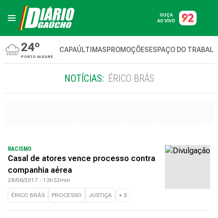
OUÇA
AO VIVO
24º
CAPA
ÚLTIMAS
PROMOÇÕES
ESPAÇO DO TRABAL
PORTO ALEGRE
NOTÍCIAS:
ÉRICO BRÁS
RACISMO
Casal de atores vence processo contra
companhia aérea
28/06/2017 - 13h32min
ÉRICO BRÁS
PROCESSO
JUSTIÇA
+
3