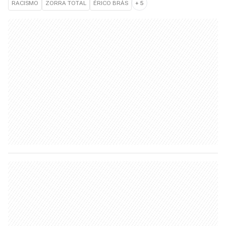
RACISMO
ZORRA TOTAL
ÉRICO BRÁS
+
5