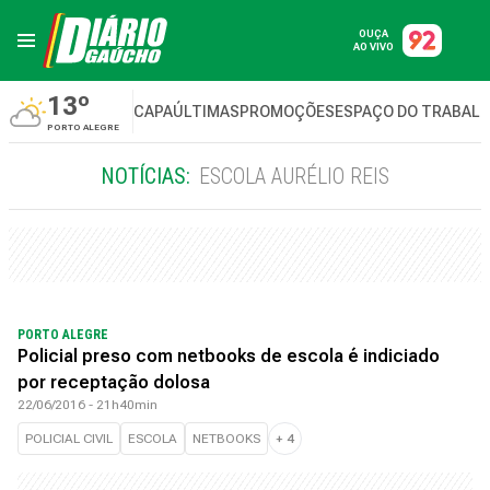
OUÇA
AO VIVO
13º
CAPA
ÚLTIMAS
PROMOÇÕES
ESPAÇO DO TRABAL
PORTO ALEGRE
NOTÍCIAS:
ESCOLA AURÉLIO REIS
PORTO ALEGRE
Policial preso com netbooks de escola é indiciado
por receptação dolosa
22/06/2016 - 21h40min
POLICIAL CIVIL
ESCOLA
NETBOOKS
+
4