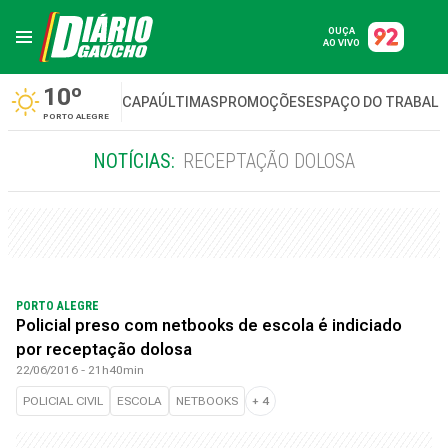
OUÇA
AO VIVO
10º
CAPA
ÚLTIMAS
PROMOÇÕES
ESPAÇO DO TRABAL
PORTO ALEGRE
NOTÍCIAS:
RECEPTAÇÃO DOLOSA
PORTO ALEGRE
Policial preso com netbooks de escola é indiciado
por receptação dolosa
22/06/2016 - 21h40min
POLICIAL CIVIL
ESCOLA
NETBOOKS
+
4