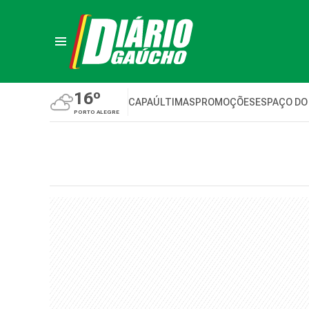
16º
CAPA
ÚLTIMAS
PROMOÇÕES
ESPAÇO DO
PORTO ALEGRE