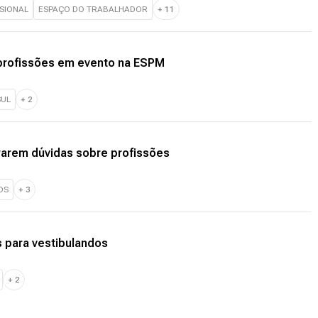
SIONAL
ESPAÇO DO TRABALHADOR
+
11
profissões em evento na ESPM
SUL
+
2
rarem dúvidas sobre profissões
OS
+
3
 para vestibulandos
+
2