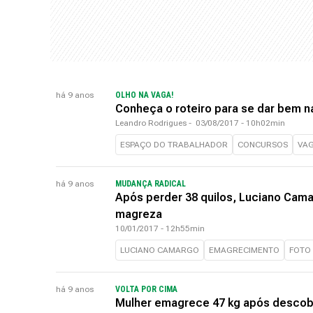
há 9 anos
OLHO NA VAGA!
Conheça o roteiro para se dar bem 
Leandro Rodrigues
-
03/08/2017 - 10h02min
ESPAÇO DO TRABALHADOR
CONCURSOS
VA
há 9 anos
MUDANÇA RADICAL
Após perder 38 quilos, Luciano Cam
magreza
10/01/2017 - 12h55min
LUCIANO CAMARGO
EMAGRECIMENTO
FOTO
há 9 anos
VOLTA POR CIMA
Mulher emagrece 47 kg após descobr