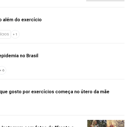
o além do exercício
ÍCIOS
+
1
 epidemia no Brasil
+
6
 que gosto por exercícios começa no útero da mãe