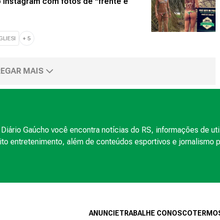
o Instagram com fotos de "frente e
LIESI
+
5
EGAR MAIS
Diário Gaúcho você encontra notícias do RS, informações de uti
to entretenimento, além de conteúdos esportivos e jornalismo po
ANUNCIE
TRABALHE CONOSCO
TERMOS