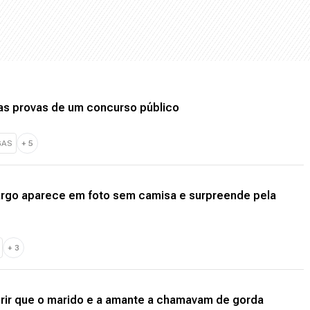
nas provas de um concurso público
GAS
+
5
argo aparece em foto sem camisa e surpreende pela
+
3
ir que o marido e a amante a chamavam de gorda