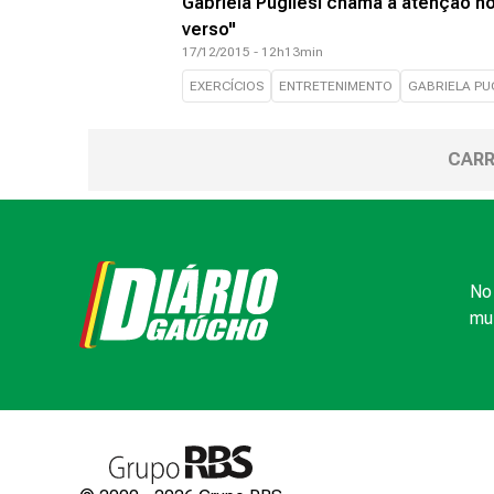
Gabriela Pugliesi chama a atenção n
verso"
17/12/2015 - 12h13min
EXERCÍCIOS
ENTRETENIMENTO
GABRIELA PUG
CARR
No 
mui