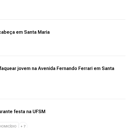
cabeça em Santa Maria
esfaquear jovem na Avenida Fernando Ferrari em Santa
urante festa na UFSM
HOMICÍDIO
+
7