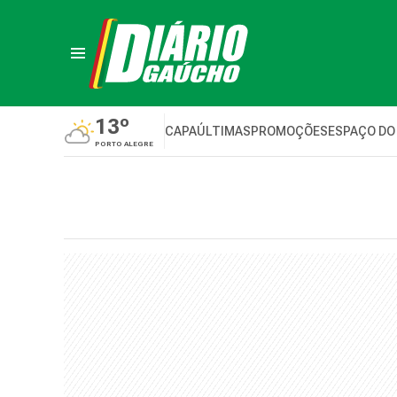
13º
CAPA
ÚLTIMAS
PROMOÇÕES
ESPAÇO DO
PORTO ALEGRE