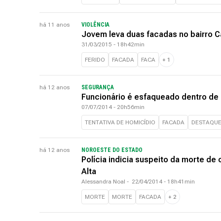
há 11 anos
VIOLÊNCIA
Jovem leva duas facadas no bairro 
31/03/2015 - 18h42min
FERIDO
FACADA
FACA
+
1
há 12 anos
SEGURANÇA
Funcionário é esfaqueado dentro de
07/07/2014 - 20h56min
TENTATIVA DE HOMICÍDIO
FACADA
DESTAQUE
há 12 anos
NOROESTE DO ESTADO
Polícia indicia suspeito da morte de
Alta
Alessandra Noal
-
22/04/2014 - 18h41min
MORTE
MORTE
FACADA
+
2