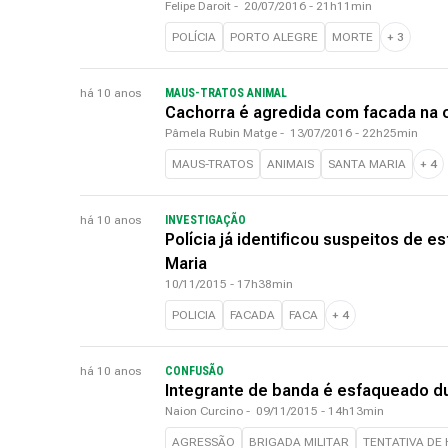
Felipe Daroit
-
20/07/2016 - 21h11min
POLÍCIA
PORTO ALEGRE
MORTE
+
3
há 10 anos
MAUS-TRATOS ANIMAL
Cachorra é agredida com facada na 
Pâmela Rubin Matge
-
13/07/2016 - 22h25min
MAUS-TRATOS
ANIMAIS
SANTA MARIA
+
4
há 10 anos
INVESTIGAÇÃO
Polícia já identificou suspeitos de 
Maria
10/11/2015 - 17h38min
POLICIA
FACADA
FACA
+
4
há 10 anos
CONFUSÃO
Integrante de banda é esfaqueado d
Naion Curcino
-
09/11/2015 - 14h13min
AGRESSÃO
BRIGADA MILITAR
TENTATIVA DE 