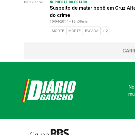
há 12 anos
NOROESTE DO ESTADO
Suspeito de matar bebê em Cruz Alta 
do crime
10/04/2014 - 12h08min
MORTE
MORTE
FACADA
+
2
CARR
No 
mui