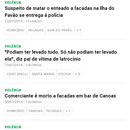
VIOLÊNCIA
Suspeito de matar o enteado a facadas na Ilha do
Pavão se entrega à polícia
13/07/2016 - 11h44min
HOMICÍDIO
FACADAS
ILHA DO PAVÃO
+
1
VIOLÊNCIA
"Podiam ter levado tudo. Só não podiam ter levado
ela", diz pai de vítima de latrocínio
10/07/2016 - 23h39min
CASO SHELLI
SANTA MARIA
POLÍCIA
+
3
VIOLÊNCIA
Comerciante é morto a facadas em bar de Canoas
06/07/2016 - 12h36min
HOMICÍDIO
CANOAS
FACADAS
+
1
VIOLÊNCIA