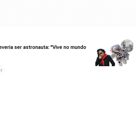
everia ser astronauta: "Vive no mundo
+
2