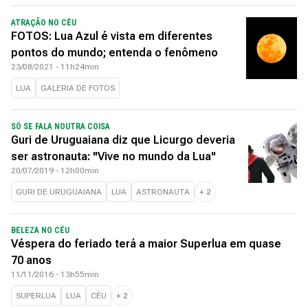
ATRAÇÃO NO CÉU
FOTOS: Lua Azul é vista em diferentes
pontos do mundo; entenda o fenômeno
23/08/2021 - 11h24min
LUA
GALERIA DE FOTOS
SÓ SE FALA NOUTRA COISA
Guri de Uruguaiana diz que Licurgo deveria
ser astronauta: "Vive no mundo da Lua"
20/07/2019 - 12h00min
GURI DE URUGUAIANA
LUA
ASTRONAUTA
+
2
BELEZA NO CÉU
Véspera do feriado terá a maior Superlua em quase
70 anos
11/11/2016 - 13h55min
SUPERLUA
LUA
CÉU
+
2