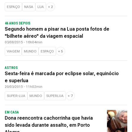
ESPAÇO
NASA
LUA
+
2
46 ANOS DEPOIS
Segundo homem a pisar na Lua posta fotos de
"bilhete aéreo" da viagem espacial
03/08/2015 - 16h04min
VIAGEM
MUNDO
ESPAÇO
+
5
ASTROS
Sexta-feira é marcada por eclipse solar, equinócio
e superlua
20/03/2015 - 11h02min
SUPER-LUA
MUNDO
SUPERLUA
+
7
EM CASA
Dona reencontra cachorrinha que havia
sido levada durante assalto, em Porto