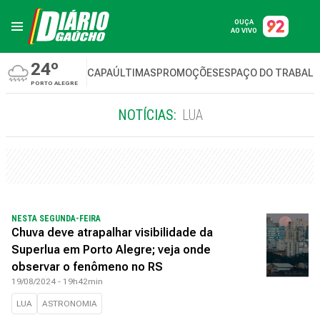
OUÇA
AO VIVO
24º
CAPA
ÚLTIMAS
PROMOÇÕES
ESPAÇO DO TRABAL
PORTO ALEGRE
NOTÍCIAS:
LUA
NESTA SEGUNDA-FEIRA
Chuva deve atrapalhar visibilidade da
Superlua em Porto Alegre; veja onde
observar o fenômeno no RS
19/08/2024 - 19h42min
LUA
ASTRONOMIA