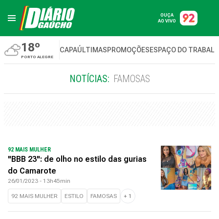
OUÇA
AO VIVO
18º
CAPA
ÚLTIMAS
PROMOÇÕES
ESPAÇO DO TRABAL
PORTO ALEGRE
NOTÍCIAS:
FAMOSAS
92 MAIS MULHER
"BBB 23": de olho no estilo das gurias
do Camarote
26/01/2023 - 13h45min
92 MAIS MULHER
ESTILO
FAMOSAS
+
1