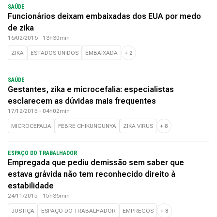
SAÚDE
Funcionários deixam embaixadas dos EUA por medo
de zika
16/02/2016 - 13h30min
ZIKA
ESTADOS UNIDOS
EMBAIXADA
+
2
SAÚDE
Gestantes, zika e microcefalia: especialistas
esclarecem as dúvidas mais frequentes
17/12/2015 - 04h02min
MICROCEFALIA
FEBRE CHIKUNGUNYA
ZIKA VIRUS
+
8
ESPAÇO DO TRABALHADOR
Empregada que pediu demissão sem saber que
estava grávida não tem reconhecido direito à
estabilidade
24/11/2015 - 15h36min
JUSTIÇA
ESPAÇO DO TRABALHADOR
EMPREGOS
+
8