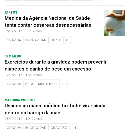
PARTOS
Medida da Agência Nacional de Saúde
tenta conter cesáreas desnecessárias
06/07/2015 - 08h30min
GRÁVIDA
ENGRAVIDAR
PARTO
+
9
SEM MEDO
Exercícios durante a gravidez podem prevenir
diabetes e ganho de peso em excesso
07/06/2015 - 13h01min
GRÁVIDA
BEBÊ
MÃE E BEBÊ
+
5
MANOBRA POSSÍVEL
Usando as mãos, médico faz bebê virar ainda
dentro da barriga da mãe
08/05/2015 - 19h02min
GRÁVIDA
ENGRAVIDAR
GRAVIDEZ
+
4