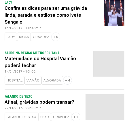
LADY
Confira as dicas para ser uma grávida
linda, sarada e estilosa como Ivete
Sangalo
15/12/2017 - 11h43min
LADY
DICAS
GRAVIDEZ
+
5
SAÚDE NA REGIÃO METROPOLITANA
Maternidade do Hospital Viamão
poderá fechar
14/04/2017 - 10h00min
HOSPITAL
VIAMÃO
ALVORADA
+
4
FALANDO DE SEXO
Afinal, grávidas podem transar?
22/11/2016 - 22h00min
FALANDO DE SEXO
SEXO
GRAVIDEZ
+
1