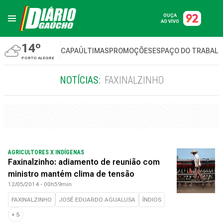
OUÇA
AO VIVO
14º
CAPA
ÚLTIMAS
PROMOÇÕES
ESPAÇO DO TRABAL
PORTO ALEGRE
NOTÍCIAS:
FAXINALZINHO
AGRICULTORES X INDÍGENAS
Faxinalzinho: adiamento de reunião com
ministro mantém clima de tensão
12/05/2014 - 00h59min
FAXINALZINHO
JOSÉ EDUARDO AGUALUSA
ÍNDIOS
+
5