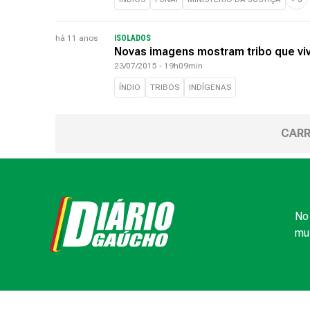
há 11 anos
ISOLADOS
Novas imagens mostram tribo que viv
23/07/2015 - 19h09min
ÍNDIO
TRIBOS
INDÍGENAS
CARR
No 
mui