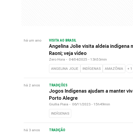
há um ano
VISITA AO BRASIL
Angelina Jolie visita aldeia indígen
Raoni; veja vídeo
Zero Hora
-
04/04/2025 - 13h53min
ANGELINA JOLIE
INDÍGENAS
AMAZÔNIA
+
1
há 2 anos
TRADIÇÕES
Jogos Indígenas ajudam a manter viv
Porto Alegre
Giullia Piaia
-
06/11/2023 - 15h49min
INDÍGENAS
há 3 anos
TRADIÇÃO