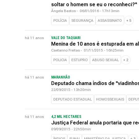
soltar o homem se eu o reconheci?"
Ângela Bastos
-
06/01/2016 - 17h13min
POLÍCIA
SEGURANÇA
ASSASSINATO
+
5
há 11 anos
VALE DO TAQUARI
Menina de 10 anos é estuprada em al
Caetanno Freitas
-
01/11/2015 - 16h25min
POLICIA
ESTUPRO
ABUSO SEXUAL
+
2
há 11 anos
MARANHÃO
Deputado chama índios de "viadinhos"
22/09/2015 - 13h20min
DEPUTADO ESTADUAL
HOMOSSEXUAIS
DEPU
há 11 anos
4,2 MIL HECTARES
Justiça Federal anula portaria que r
09/09/2015 - 22h50min
ÍNDIOS
FUNAI
MINISTÉRIO DA JUSTIÇA
+
3