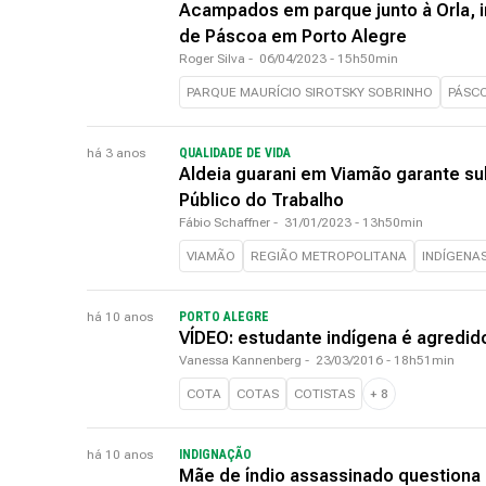
Acampados em parque junto à Orla, 
de Páscoa em Porto Alegre
Roger Silva
-
06/04/2023 - 15h50min
PARQUE MAURÍCIO SIROTSKY SOBRINHO
PÁSC
há 3 anos
QUALIDADE DE VIDA
Aldeia guarani em Viamão garante su
Público do Trabalho
Fábio Schaffner
-
31/01/2023 - 13h50min
VIAMÃO
REGIÃO METROPOLITANA
INDÍGENA
há 10 anos
PORTO ALEGRE
VÍDEO: estudante indígena é agredid
Vanessa Kannenberg
-
23/03/2016 - 18h51min
COTA
COTAS
COTISTAS
+
8
há 10 anos
INDIGNAÇÃO
Mãe de índio assassinado questiona