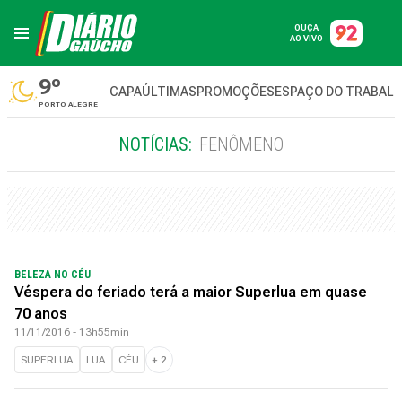
OUÇA
AO VIVO
9º
CAPA
ÚLTIMAS
PROMOÇÕES
ESPAÇO DO TRABAL
PORTO ALEGRE
NOTÍCIAS:
FENÔMENO
BELEZA NO CÉU
Véspera do feriado terá a maior Superlua em quase
70 anos
11/11/2016 - 13h55min
SUPERLUA
LUA
CÉU
+
2