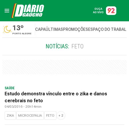
OUÇA
AO VIVO
13º
CAPA
ÚLTIMAS
PROMOÇÕES
ESPAÇO DO TRABAL
PORTO ALEGRE
NOTÍCIAS:
FETO
SAÚDE
Estudo demonstra vínculo entre o zika e danos
cerebrais no feto
04/03/2016 - 20h14min
ZIKA
MICROCEFALIA
FETO
+
2