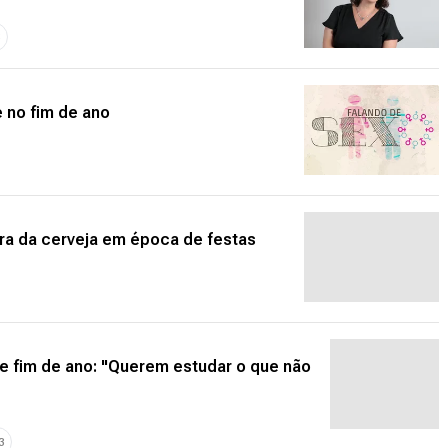
8
 no fim de ano
ra da cerveja em época de festas
 e fim de ano: "Querem estudar o que não
3