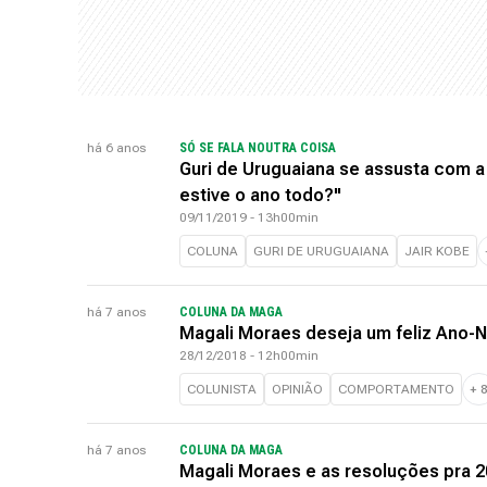
há 6 anos
SÓ SE FALA NOUTRA COISA
Guri de Uruguaiana se assusta com a
estive o ano todo?"
09/11/2019 - 13h00min
COLUNA
GURI DE URUGUAIANA
JAIR KOBE
há 7 anos
COLUNA DA MAGA
Magali Moraes deseja um feliz Ano-
28/12/2018 - 12h00min
COLUNISTA
OPINIÃO
COMPORTAMENTO
+
há 7 anos
COLUNA DA MAGA
Magali Moraes e as resoluções pra 