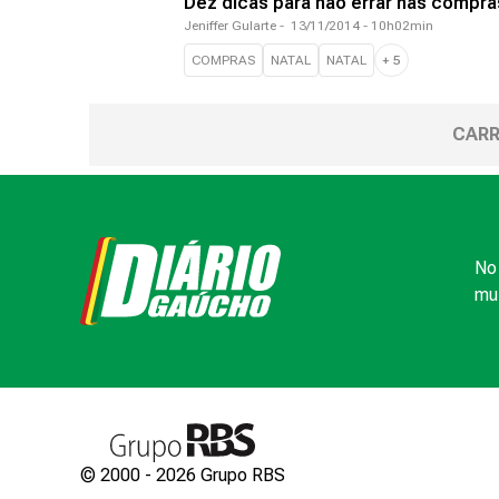
Dez dicas para não errar nas compras
Jeniffer Gularte
-
13/11/2014 - 10h02min
COMPRAS
NATAL
NATAL
+
5
CARR
No 
mui
© 2000 -
2026
Grupo RBS