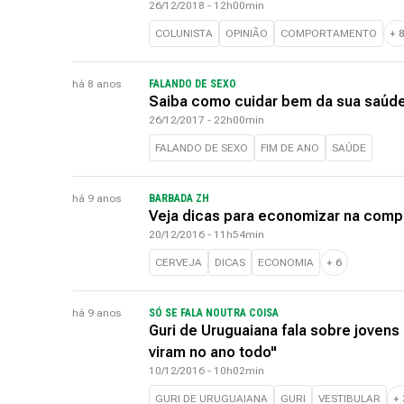
26/12/2018 - 12h00min
COLUNISTA
OPINIÃO
COMPORTAMENTO
+
há 8 anos
FALANDO DE SEXO
Saiba como cuidar bem da sua saúde
26/12/2017 - 22h00min
FALANDO DE SEXO
FIM DE ANO
SAÚDE
há 9 anos
BARBADA ZH
Veja dicas para economizar na comp
20/12/2016 - 11h54min
CERVEJA
DICAS
ECONOMIA
+
6
há 9 anos
SÓ SE FALA NOUTRA COISA
Guri de Uruguaiana fala sobre jovens
viram no ano todo"
10/12/2016 - 10h02min
GURI DE URUGUAIANA
GURI
VESTIBULAR
+