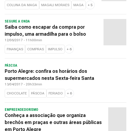
COLUNA DA MAGA
MAGALI MORAES
MAGA
+
5
SEGURE A ONDA
Saiba como escapar da compra por
impulso, uma armadilha para o bolso
12/06/2017 - 11h00min
FINANÇAS
COMPRAS
IMPULSO
+
6
PÁSCOA
Porto Alegre: confira os horários dos
supermercados nesta Sexta-feira Santa
13/04/2017 - 20h33min
CHOCOLATE
PÁSCOA
FERIADO
+
6
EMPREENDEDORISMO
Conheça a associação que organiza
brechós em praças e outras áreas públicas
em Porto Alegre