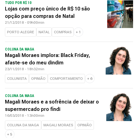
TUDO POR R$ 10
Lojas com preço único de R$ 10 são
opção para compras de Natal
21/12/2018 - 09h00min
PORTO ALEGRE
NATAL
COMPRAS
+
1
COLUNA DA MAGA
Magali Moraes implora: Black Friday,
afaste-se do meu dindim
23/11/2018 - 18h32min
COLUNISTA
OPINIÃO
COMPORTAMENTO
+
6
COLUNA DA MAGA
Magali Moraes e a sofrência de deixar o
supermercado pro fíndi
16/03/2018 - 13h00min
COLUNA DA MAGA
MAGALI MORAES
OPINIÃO
+
5