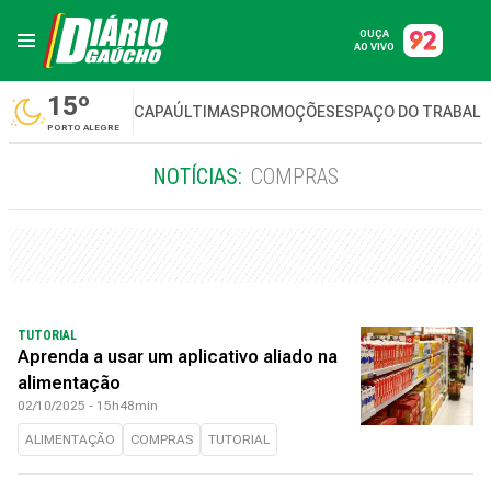
OUÇA
AO VIVO
15º
CAPA
ÚLTIMAS
PROMOÇÕES
ESPAÇO DO TRABAL
PORTO ALEGRE
NOTÍCIAS:
COMPRAS
TUTORIAL
Aprenda a usar um aplicativo aliado na
alimentação
02/10/2025 - 15h48min
ALIMENTAÇÃO
COMPRAS
TUTORIAL