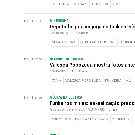
RESTINGA
MC DANI
FUNKEIRA
+
2
há 11 anos
MINEIRINHA
Deputada gata se joga no funk em ví
12/06/2015 - 22h28min
MINAS GERAIS
DEPUTADO FEDERAL
FUNKEIR
há 11 anos
BEIJINHO NO OMBRO
Valesca Popozuda mostra fotos ante
19/05/2015 - 15h01min
FAMA
VALESCA POPOZUDA
FUNKEIRA
+
2
há 11 anos
MÚSICA NA JUSTIÇA
Funkeiros mirins: sexualização preco
Gustavo Foster
-
25/04/2015 - 00h48min
FUNKEIROS
FUNK OSTENTAÇÃO
FUNKEIRA