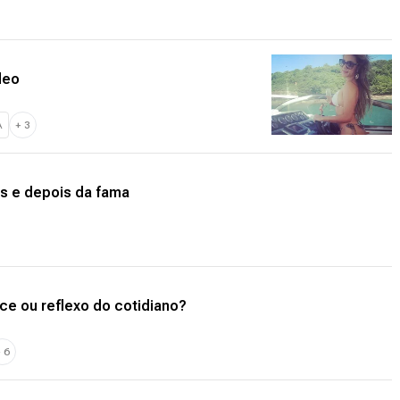
deo
A
+
3
s e depois da fama
ce ou reflexo do cotidiano?
+
6