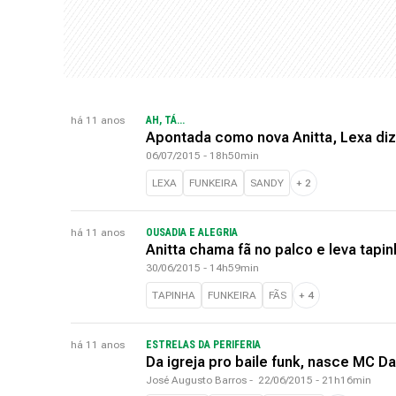
há 11 anos
AH, TÁ...
Apontada como nova Anitta, Lexa diz
06/07/2015 - 18h50min
LEXA
FUNKEIRA
SANDY
+
2
há 11 anos
OUSADIA E ALEGRIA
Anitta chama fã no palco e leva tap
30/06/2015 - 14h59min
TAPINHA
FUNKEIRA
FÃS
+
4
há 11 anos
ESTRELAS DA PERIFERIA
Da igreja pro baile funk, nasce MC Da
José Augusto Barros
-
22/06/2015 - 21h16min