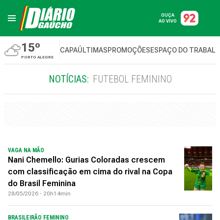
OUÇA
AO VIVO
15º
CAPA
ÚLTIMAS
PROMOÇÕES
ESPAÇO DO TRABAL
PORTO ALEGRE
NOTÍCIAS:
FUTEBOL FEMININO
VAGA NA MÃO
Nani Chemello: Gurias Coloradas crescem
com classificação em cima do rival na Copa
do Brasil Feminina
28/05/2026 - 20h14min
BRASILEIRÃO FEMININO