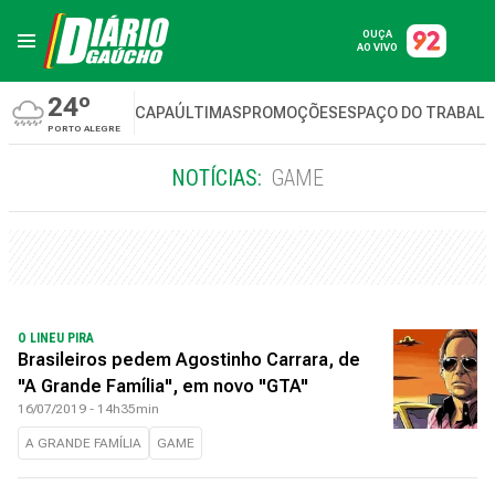
OUÇA
AO VIVO
24º
CAPA
ÚLTIMAS
PROMOÇÕES
ESPAÇO DO TRABAL
PORTO ALEGRE
NOTÍCIAS:
GAME
O LINEU PIRA
Brasileiros pedem Agostinho Carrara, de
"A Grande Família", em novo "GTA"
16/07/2019 - 14h35min
A GRANDE FAMÍLIA
GAME