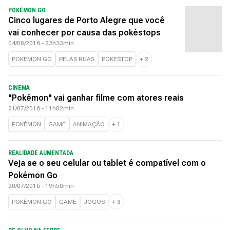
POKÉMON GO
Cinco lugares de Porto Alegre que você
vai conhecer por causa das pokéstops
04/08/2016 - 23h33min
POKEMON GO
PELAS RUAS
POKESTOP
+
2
CINEMA
"Pokémon" vai ganhar filme com atores reais
21/07/2016 - 11h02min
POKÉMON
GAME
ANIMAÇÃO
+
1
REALIDADE AUMENTADA
Veja se o seu celular ou tablet é compatível com o
Pokémon Go
20/07/2016 - 19h50min
POKÉMON GO
GAME
JOGOS
+
3