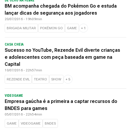
DE OLHO NA FEBRE
BM acompanha chegada do Pokémon Go e estuda
lançar dicas de segurança aos jogadores
20/07/2016 - 19h09min
BRIGADA MILITAR
POKÉMON GO
GAME
+
1
CASA CHEIA
Sucesso no YouTube, Rezende Evil diverte crianças
e adolescentes com peça baseada em game na
Capital
10/07/2016 - 22h57min
REZENDE EVIL
TEATRO
SHOW
+
5
VIDEOGAME
Empresa gaúcha é a primeira a captar recursos do
BNDES para games
05/07/2016 - 22h54min
GAME
VIDEOGAME
BNDES