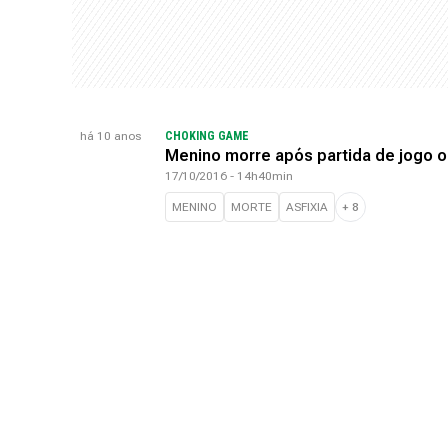
há 10 anos
CHOKING GAME
Menino morre após partida de jogo 
17/10/2016 - 14h40min
MENINO
MORTE
ASFIXIA
+
8