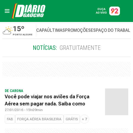
OUÇA
AO VIVO
15º
CAPA
ÚLTIMAS
PROMOÇÕES
ESPAÇO DO TRABAL
PORTO ALEGRE
NOTÍCIAS:
GRATUITAMENTE
DE CARONA
Você pode viajar nos aviões da Força
Aérea sem pagar nada. Saiba como
27/01/2016 - 15h09min
FAB
FORÇA AÉREA BRASILEIRA
GRÁTIS
+
7