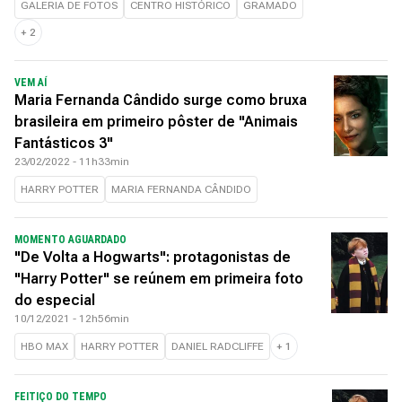
GALERIA DE FOTOS
CENTRO HISTÓRICO
GRAMADO
+
2
VEM AÍ
Maria Fernanda Cândido surge como bruxa
brasileira em primeiro pôster de "Animais
Fantásticos 3"
23/02/2022 - 11h33min
HARRY POTTER
MARIA FERNANDA CÂNDIDO
MOMENTO AGUARDADO
"De Volta a Hogwarts": protagonistas de
"Harry Potter" se reúnem em primeira foto
do especial
10/12/2021 - 12h56min
HBO MAX
HARRY POTTER
DANIEL RADCLIFFE
+
1
FEITIÇO DO TEMPO