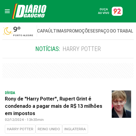
OUÇA
AO VIVO
9º
CAPA
ÚLTIMAS
PROMOÇÕES
ESPAÇO DO TRABAL
PORTO ALEGRE
NOTÍCIAS:
HARRY POTTER
DÍVIDA
Rony de "Harry Potter", Rupert Grint é
condenado a pagar mais de R$ 13 milhões
em impostos
02/12/2024 - 13h35min
HARRY POTTER
REINO UNIDO
INGLATERRA