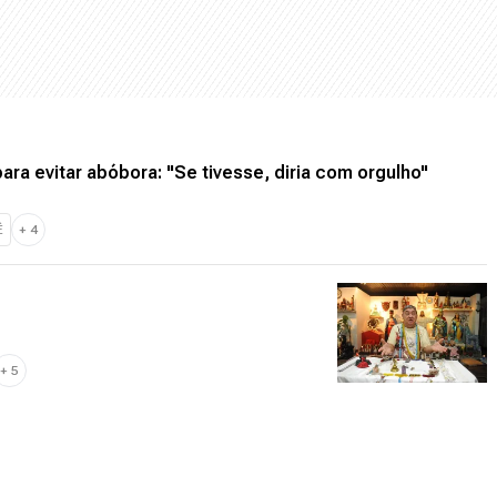
ara evitar abóbora: "Se tivesse, diria com orgulho"
Ê
+
4
+
5