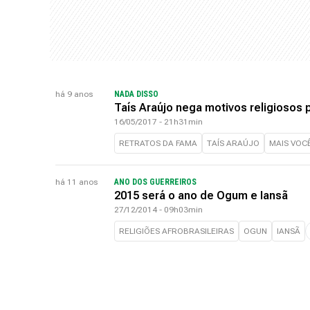
há 9 anos
NADA DISSO
Taís Araújo nega motivos religiosos p
16/05/2017 - 21h31min
RETRATOS DA FAMA
TAÍS ARAÚJO
MAIS VOC
há 11 anos
ANO DOS GUERREIROS
2015 será o ano de Ogum e Iansã
27/12/2014 - 09h03min
RELIGIÕES AFROBRASILEIRAS
OGUN
IANSÃ