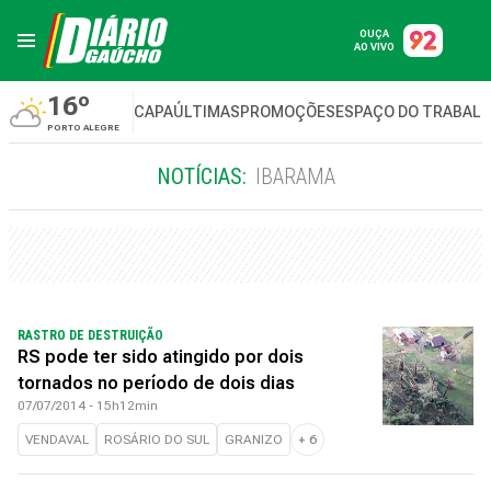
OUÇA
AO VIVO
16º
CAPA
ÚLTIMAS
PROMOÇÕES
ESPAÇO DO TRABAL
PORTO ALEGRE
NOTÍCIAS:
IBARAMA
RASTRO DE DESTRUIÇÃO
RS pode ter sido atingido por dois
tornados no período de dois dias
07/07/2014 - 15h12min
VENDAVAL
ROSÁRIO DO SUL
GRANIZO
+
6