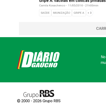
Gripe A: vacinas em clínicas privada
Camila Kosachenco
-
11/05/2016 - 21h00min
SAÚDE
IMUNIZAÇÃO
GRIPE A
+
3
CARR
No 
mui
© 2000 -
2026
Grupo RBS