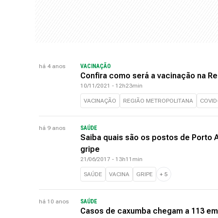
há 4 anos
VACINAÇÃO
Confira como será a vacinação na Re
10/11/2021 - 12h23min
VACINAÇÃO
REGIÃO METROPOLITANA
COVID
há 9 anos
SAÚDE
Saiba quais são os postos de Porto 
gripe
21/06/2017 - 13h11min
SAÚDE
VACINA
GRIPE
+
5
há 10 anos
SAÚDE
Casos de caxumba chegam a 113 em P