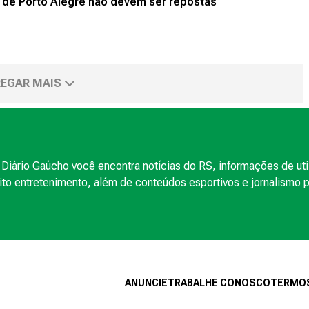
s de Porto Alegre não devem ser repostas
EGAR MAIS
Diário Gaúcho você encontra notícias do RS, informações de uti
to entretenimento, além de conteúdos esportivos e jornalismo po
ANUNCIE
TRABALHE CONOSCO
TERMOS