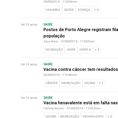
30/06/2016 - 11h06min
CAXUMBA
SAÚDE
DOENÇA
+
4
há 10 anos
SAÚDE
Postos de Porto Alegre registram fila
população
Zero Hora
-
07/06/2016 - 11h55min
VACINAÇÃO
GRIPE
GRIPE A
+
3
há 10 anos
SAÚDE
Vacina contra câncer tem resultados
02/06/2016 - 17h48min
CÂNCER
IMUNIZAÇÃO
VACINA
+
1
há 10 anos
SAÚDE
Vacina hexavalente está em falta nas 
Camila Nunes
-
01/06/2016 - 11h52min
VACINA
IMUNIZAÇÃO
HEXAVALENTE
+
2