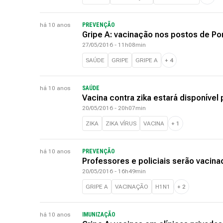
há 10 anos
PREVENÇÃO
Gripe A: vacinação nos postos de Po
27/05/2016 - 11h08min
SAÚDE
GRIPE
GRIPE A
+
4
há 10 anos
SAÚDE
Vacina contra zika estará disponíve
20/05/2016 - 20h07min
ZIKA
ZIKA VÍRUS
VACINA
+
1
há 10 anos
PREVENÇÃO
Professores e policiais serão vacina
20/05/2016 - 16h49min
GRIPE A
VACINAÇÃO
H1N1
+
2
há 10 anos
IMUNIZAÇÃO