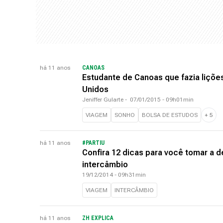
há 11 anos
CANOAS
Estudante de Canoas que fazia liçõe
Unidos
Jeniffer Gularte
-
07/01/2015 - 09h01min
VIAGEM
SONHO
BOLSA DE ESTUDOS
+
5
há 11 anos
#PARTIU
Confira 12 dicas para você tomar a d
intercâmbio
19/12/2014 - 09h31min
VIAGEM
INTERCÂMBIO
há 11 anos
ZH EXPLICA