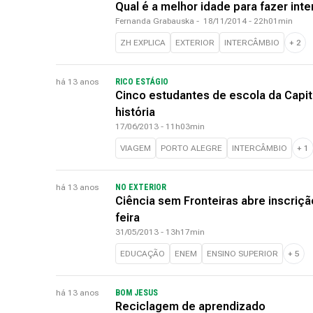
Qual é a melhor idade para fazer int
Fernanda Grabauska
-
18/11/2014 - 22h01min
ZH EXPLICA
EXTERIOR
INTERCÂMBIO
+
2
há 13 anos
RICO ESTÁGIO
Cinco estudantes de escola da Capit
história
17/06/2013 - 11h03min
VIAGEM
PORTO ALEGRE
INTERCÂMBIO
+
1
há 13 anos
NO EXTERIOR
Ciência sem Fronteiras abre inscriç
feira
31/05/2013 - 13h17min
EDUCAÇÃO
ENEM
ENSINO SUPERIOR
+
5
há 13 anos
BOM JESUS
Reciclagem de aprendizado