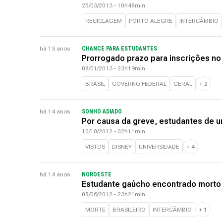
25/03/2013 - 10h48min
RECICLAGEM
PORTO ALEGRE
INTERCÂMBIO
há 13 anos
CHANCE PARA ESTUDANTES
Prorrogado prazo para inscrições no
08/01/2013 - 23h19min
BRASIL
GOVERNO FEDERAL
GERAL
+
2
há 14 anos
SONHO ADIADO
Por causa da greve, estudantes de u
10/10/2012 - 02h11min
VISTOS
DISNEY
UNIVERSIDADE
+
4
há 14 anos
NOROESTE
Estudante gaúcho encontrado morto 
08/06/2012 - 23h21min
MORTE
BRASILEIRO
INTERCÂMBIO
+
1