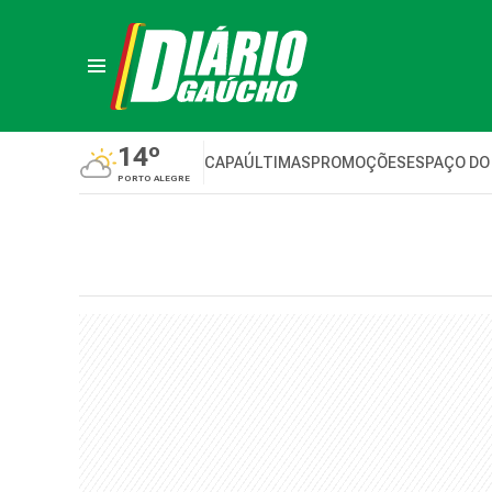
14º
CAPA
ÚLTIMAS
PROMOÇÕES
ESPAÇO DO
PORTO ALEGRE