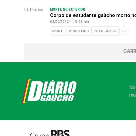
há 14 anos
MORTE NO EXTERIOR
Corpo de estudante gaúcho morto no
08/06/2012 - 14h28min
MORTE
BRASILEIRO
INTERCÂMBIO
+
1
CARR
No 
mui