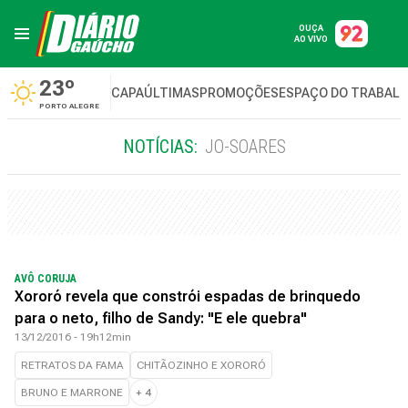
OUÇA
AO VIVO
23º
CAPA
ÚLTIMAS
PROMOÇÕES
ESPAÇO DO TRABAL
PORTO ALEGRE
NOTÍCIAS:
JO-SOARES
AVÔ CORUJA
Xororó revela que constrói espadas de brinquedo
para o neto, filho de Sandy: "E ele quebra"
13/12/2016 - 19h12min
RETRATOS DA FAMA
CHITÃOZINHO E XORORÓ
BRUNO E MARRONE
+
4