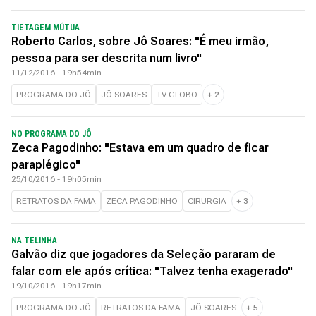
TIETAGEM MÚTUA
Roberto Carlos, sobre Jô Soares: "É meu irmão,
pessoa para ser descrita num livro"
11/12/2016 - 19h54min
PROGRAMA DO JÔ
JÔ SOARES
TV GLOBO
+
2
NO PROGRAMA DO JÔ
Zeca Pagodinho: "Estava em um quadro de ficar
paraplégico"
25/10/2016 - 19h05min
RETRATOS DA FAMA
ZECA PAGODINHO
CIRURGIA
+
3
NA TELINHA
Galvão diz que jogadores da Seleção pararam de
falar com ele após crítica: "Talvez tenha exagerado"
19/10/2016 - 19h17min
PROGRAMA DO JÔ
RETRATOS DA FAMA
JÔ SOARES
+
5