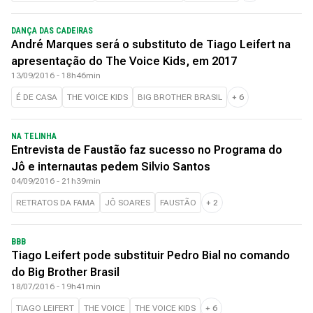
DANÇA DAS CADEIRAS
André Marques será o substituto de Tiago Leifert na
apresentação do The Voice Kids, em 2017
13/09/2016 - 18h46min
É DE CASA
THE VOICE KIDS
BIG BROTHER BRASIL
+
6
NA TELINHA
Entrevista de Faustão faz sucesso no Programa do
Jô e internautas pedem Silvio Santos
04/09/2016 - 21h39min
RETRATOS DA FAMA
JÔ SOARES
FAUSTÃO
+
2
BBB
Tiago Leifert pode substituir Pedro Bial no comando
do Big Brother Brasil
18/07/2016 - 19h41min
TIAGO LEIFERT
THE VOICE
THE VOICE KIDS
+
6