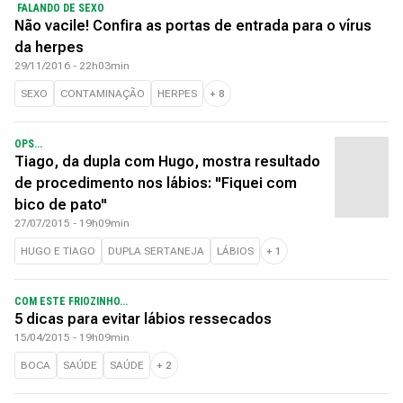
FALANDO DE SEXO
Não vacile! Confira as portas de entrada para o vírus
da herpes
29/11/2016 - 22h03min
SEXO
CONTAMINAÇÃO
HERPES
+
8
OPS...
Tiago, da dupla com Hugo, mostra resultado
de procedimento nos lábios: "Fiquei com
bico de pato"
27/07/2015 - 19h09min
HUGO E TIAGO
DUPLA SERTANEJA
LÁBIOS
+
1
COM ESTE FRIOZINHO...
5 dicas para evitar lábios ressecados
15/04/2015 - 19h09min
BOCA
SAÚDE
SAÚDE
+
2