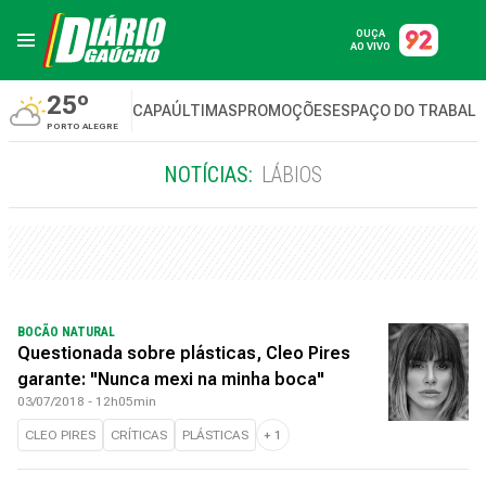
OUÇA
AO VIVO
25º
CAPA
ÚLTIMAS
PROMOÇÕES
ESPAÇO DO TRABAL
PORTO ALEGRE
NOTÍCIAS:
LÁBIOS
BOCÃO NATURAL
Questionada sobre plásticas, Cleo Pires
garante: "Nunca mexi na minha boca"
03/07/2018 - 12h05min
CLEO PIRES
CRÍTICAS
PLÁSTICAS
+
1