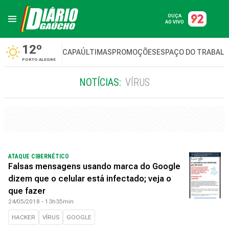
OUÇA
AO VIVO
12º
CAPA
ÚLTIMAS
PROMOÇÕES
ESPAÇO DO TRABAL
PORTO ALEGRE
NOTÍCIAS:
VÍRUS
ATAQUE CIBERNÉTICO
Falsas mensagens usando marca do Google
dizem que o celular está infectado; veja o
que fazer
24/05/2018 - 13h35min
HACKER
VÍRUS
GOOGLE