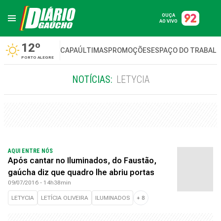
OUÇA
AO VIVO
12º
CAPA
ÚLTIMAS
PROMOÇÕES
ESPAÇO DO TRABAL
PORTO ALEGRE
NOTÍCIAS:
LETYCIA
AQUI ENTRE NÓS
Após cantar no Iluminados, do Faustão,
gaúcha diz que quadro lhe abriu portas
09/07/2016 - 14h38min
LETYCIA
LETÍCIA OLIVEIRA
ILUMINADOS
+
8