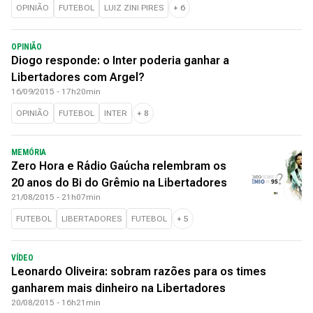
OPINIÃO
FUTEBOL
LUIZ ZINI PIRES
+
6
OPINIÃO
Diogo responde: o Inter poderia ganhar a
Libertadores com Argel?
16/09/2015 - 17h20min
OPINIÃO
FUTEBOL
INTER
+
8
MEMÓRIA
Zero Hora e Rádio Gaúcha relembram os
20 anos do Bi do Grêmio na Libertadores
21/08/2015 - 21h07min
FUTEBOL
LIBERTADORES
FUTEBOL
+
5
VÍDEO
Leonardo Oliveira: sobram razões para os times
ganharem mais dinheiro na Libertadores
20/08/2015 - 16h21min