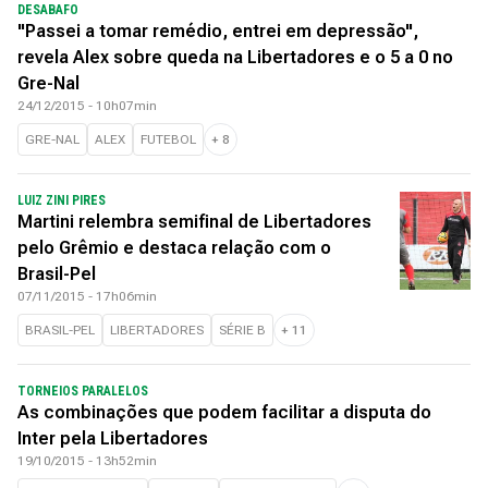
DESABAFO
"Passei a tomar remédio, entrei em depressão",
revela Alex sobre queda na Libertadores e o 5 a 0 no
Gre-Nal
24/12/2015 - 10h07min
GRE-NAL
ALEX
FUTEBOL
+
8
LUIZ ZINI PIRES
Martini relembra semifinal de Libertadores
pelo Grêmio e destaca relação com o
Brasil-Pel
07/11/2015 - 17h06min
BRASIL-PEL
LIBERTADORES
SÉRIE B
+
11
TORNEIOS PARALELOS
As combinações que podem facilitar a disputa do
Inter pela Libertadores
19/10/2015 - 13h52min