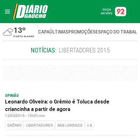
OUÇA
AO VIVO
13º
CAPA
ÚLTIMAS
PROMOÇÕES
ESPAÇO DO TRABAL
PORTO ALEGRE
NOTÍCIAS:
LIBERTADORES 2015
OPINIÃO
Leonardo Oliveira: o Grêmio é Toluca desde
criancinha a partir de agora
12/03/2016 - 15h01min
GRÊMIO
LIBERTADORES
SAN LORENZO
+
5