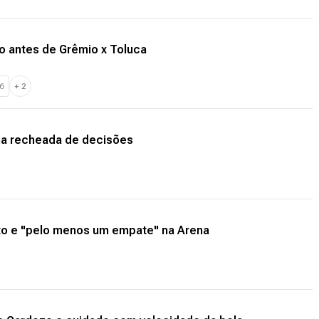
 antes de Grêmio x Toluca
6
+
2
ana recheada de decisões
to e "pelo menos um empate" na Arena