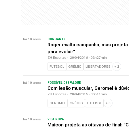
há 10 anos
CONFIANTE
Roger exalta campanha, mas projeta
para evoluir"
ZH Esportes
-
20/04/2016 - 03h27min
FUTEBOL
GRÊMIO
LIBERTADORES
+
2
há 10 anos
POSSÍVEL DESFALQUE
Com lesão muscular, Geromel é dúvi
ZH Esportes
-
20/04/2016 - 03h11min
GEROMEL
GRÊMIO
FUTEBOL
+
3
há 10 anos
VIDA NOVA
Maicon projeta as oitavas de final: 