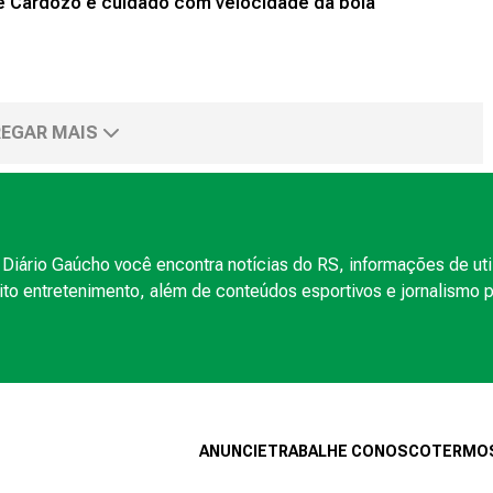
de Cardozo e cuidado com velocidade da bola
EGAR MAIS
Diário Gaúcho você encontra notícias do RS, informações de uti
to entretenimento, além de conteúdos esportivos e jornalismo po
ANUNCIE
TRABALHE CONOSCO
TERMOS