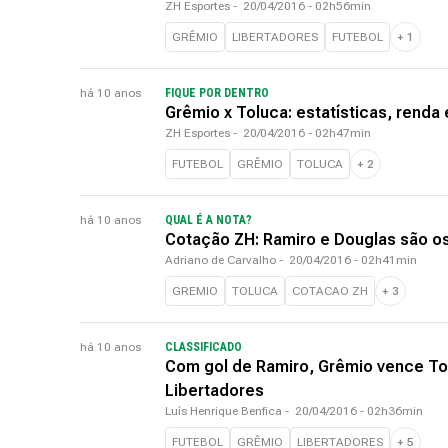
ZH Esportes
-
20/04/2016 - 02h56min
GRÊMIO
LIBERTADORES
FUTEBOL
+
1
há 10 anos
FIQUE POR DENTRO
Grêmio x Toluca: estatísticas, renda 
ZH Esportes
-
20/04/2016 - 02h47min
FUTEBOL
GRÊMIO
TOLUCA
+
2
há 10 anos
QUAL É A NOTA?
Cotação ZH: Ramiro e Douglas são os
Adriano de Carvalho
-
20/04/2016 - 02h41min
GREMIO
TOLUCA
COTACAO ZH
+
3
há 10 anos
CLASSIFICADO
Com gol de Ramiro, Grêmio vence Tol
Libertadores
Luís Henrique Benfica
-
20/04/2016 - 02h36min
FUTEBOL
GRÊMIO
LIBERTADORES
+
5