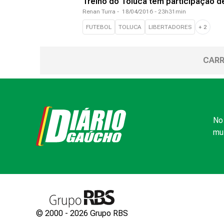
Treino do Toluca tem participação 
Renan Turra
-
18/04/2016 - 23h31min
FUTEBOL
TOLUCA
LIBERTADORES
+
2
CARR
No 
mui
© 2000 -
2026
Grupo RBS