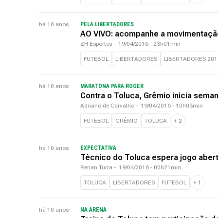
há 10 anos
PELA LIBERTADORES
AO VIVO: acompanhe a movimentação
ZH Esportes
-
19/04/2016 - 23h01min
FUTEBOL
LIBERTADORES
LIBERTADORES 201
há 10 anos
MARATONA PARA ROGER
Contra o Toluca, Grêmio inicia sem
Adriano de Carvalho
-
19/04/2016 - 10h03min
FUTEBOL
GRÊMIO
TOLUCA
+
2
há 10 anos
EXPECTATIVA
Técnico do Toluca espera jogo aber
Renan Turra
-
19/04/2016 - 00h21min
TOLUCA
LIBERTADORES
FUTEBOL
+
1
há 10 anos
NA ARENA