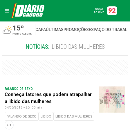
OUÇA
AO VIVO
15º
CAPA
ÚLTIMAS
PROMOÇÕES
ESPAÇO DO TRABAL
PORTO ALEGRE
NOTÍCIAS:
LIBIDO DAS MULHERES
FALANDO DE SEXO
Conheça fatores que podem atrapalhar
a libido das mulheres
04/03/2018 - 23h00min
FALANDO DE SEXO
LIBIDO
LIBIDO DAS MULHERES
+
1