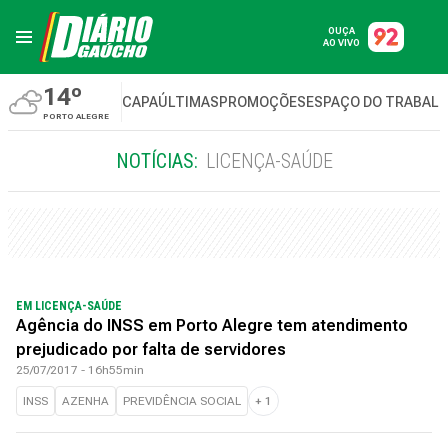
OUÇA
AO VIVO
14º
CAPA
ÚLTIMAS
PROMOÇÕES
ESPAÇO DO TRABAL
PORTO ALEGRE
NOTÍCIAS:
LICENÇA-SAÚDE
EM LICENÇA-SAÚDE
Agência do INSS em Porto Alegre tem atendimento
prejudicado por falta de servidores
25/07/2017 - 16h55min
INSS
AZENHA
PREVIDÊNCIA SOCIAL
+
1