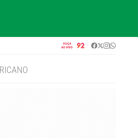
OUÇA
AO VIVO
ERICANO