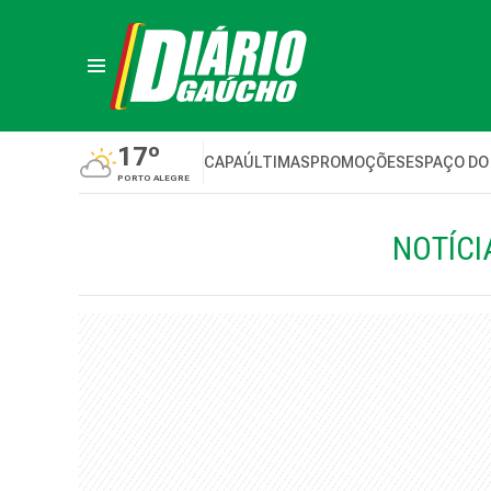
17º
CAPA
ÚLTIMAS
PROMOÇÕES
ESPAÇO DO
PORTO ALEGRE
NOTÍCI