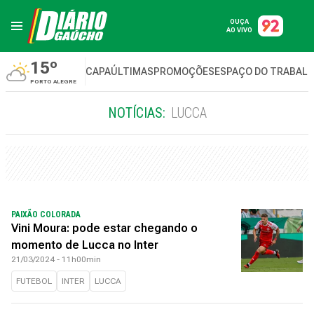
OUÇA
AO VIVO
15º
CAPA
ÚLTIMAS
PROMOÇÕES
ESPAÇO DO TRABAL
PORTO ALEGRE
NOTÍCIAS:
LUCCA
PAIXÃO COLORADA
Vini Moura: pode estar chegando o
momento de Lucca no Inter
21/03/2024 - 11h00min
FUTEBOL
INTER
LUCCA