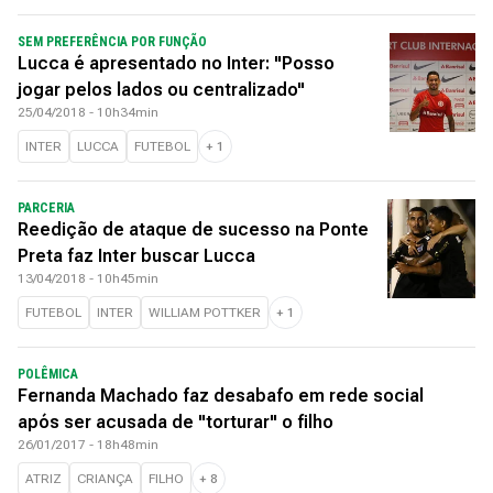
SEM PREFERÊNCIA POR FUNÇÃO
Lucca é apresentado no Inter: "Posso
jogar pelos lados ou centralizado"
25/04/2018 - 10h34min
INTER
LUCCA
FUTEBOL
+
1
PARCERIA
Reedição de ataque de sucesso na Ponte
Preta faz Inter buscar Lucca
13/04/2018 - 10h45min
FUTEBOL
INTER
WILLIAM POTTKER
+
1
POLÊMICA
Fernanda Machado faz desabafo em rede social
após ser acusada de "torturar" o filho
26/01/2017 - 18h48min
ATRIZ
CRIANÇA
FILHO
+
8