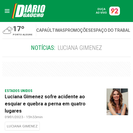
OUÇA
AO VIVO
17º
CAPA
ÚLTIMAS
PROMOÇÕES
ESPAÇO DO TRABAL
PORTO ALEGRE
NOTÍCIAS:
LUCIANA GIMENEZ
ESTADOS UNIDOS
Luciana Gimenez sofre acidente ao
esquiar e quebra a perna em quatro
lugares
09/01/2023 - 15h33min
LUCIANA GIMENEZ