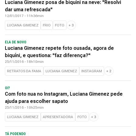
Luciana Gimenez posa de biquíni na neve: "Resolvi
dar uma refrescada"
12/01/2017 - 11h36min
LUCIANA GIMENEZ
FRIO
FOTO
+
3
ELA DE NOVO
Luciana Gimenez repete foto ousada, agora de
biquíni, e questiona: "faz diferença?"
25/11/2016 - 18h10min
RETRATOS DA FAMA
LUCIANA GIMENEZ
INSTAGRAM
+
2
OI?
Com foto nua no Instagram, Luciana Gimenez pede
ajuda para escolher sapato
25/11/2016 - 10h25min
LUCIANA GIMENEZ
APRESENTADORA
FOTO
+
3
TÁ PODENDO