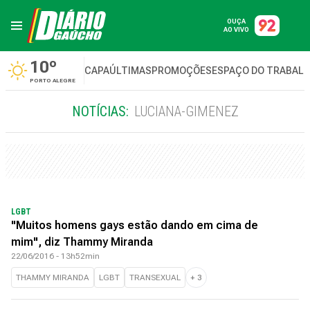
OUÇA
AO VIVO
10º
CAPA
ÚLTIMAS
PROMOÇÕES
ESPAÇO DO TRABAL
PORTO ALEGRE
NOTÍCIAS:
LUCIANA-GIMENEZ
LGBT
"Muitos homens gays estão dando em cima de
mim", diz Thammy Miranda
22/06/2016 - 13h52min
THAMMY MIRANDA
LGBT
TRANSEXUAL
+
3