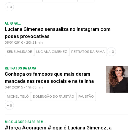
+
3
AI, PAPAI...
Luciana Gimenez sensualiza no Instagram com
poses provocativas
08/01/2016 - 20h21min
SENSUALIDADE
LUCIANA GIMENEZ
RETRATOS DA FAMA
+
3
RETRATOS DA FAMA
Conheça os famosos que mais deram
mancada nas redes sociais e na telinha
04/12/2015 - 19h05min
MICHEL TELÓ
DOMINGÃO DO FAUSTÃO
FAUSTÃO
+
6
MICK JAGGER SABE BEM...
#força #coragem #ioga: é Luciana Gimenez, a