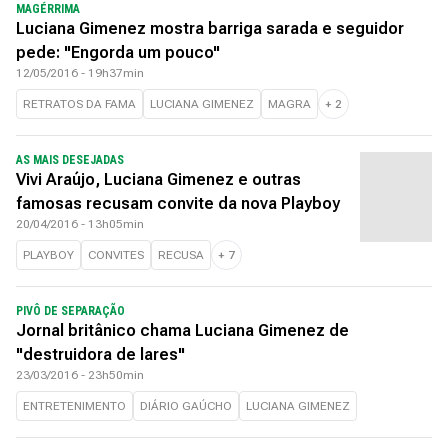
MAGÉRRIMA
Luciana Gimenez mostra barriga sarada e seguidor
pede: "Engorda um pouco"
12/05/2016 - 19h37min
RETRATOS DA FAMA
LUCIANA GIMENEZ
MAGRA
+
2
AS MAIS DESEJADAS
Vivi Araújo, Luciana Gimenez e outras
famosas recusam convite da nova Playboy
20/04/2016 - 13h05min
PLAYBOY
CONVITES
RECUSA
+
7
PIVÔ DE SEPARAÇÃO
Jornal britânico chama Luciana Gimenez de
"destruidora de lares"
23/03/2016 - 23h50min
ENTRETENIMENTO
DIÁRIO GAÚCHO
LUCIANA GIMENEZ