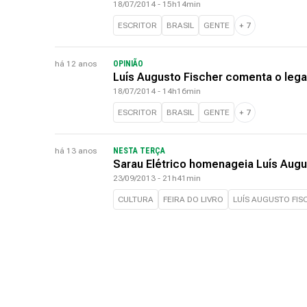
18/07/2014 - 15h14min
ESCRITOR
BRASIL
GENTE
+
7
há 12 anos
OPINIÃO
Luís Augusto Fischer comenta o leg
18/07/2014 - 14h16min
ESCRITOR
BRASIL
GENTE
+
7
há 13 anos
NESTA TERÇA
Sarau Elétrico homenageia Luís Augus
23/09/2013 - 21h41min
CULTURA
FEIRA DO LIVRO
LUÍS AUGUSTO FIS