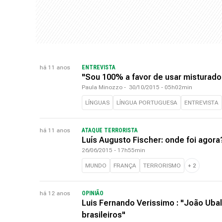
há 11 anos
ENTREVISTA
"Sou 100% a favor de usar misturado: '
Paula Minozzo
-
30/10/2015 - 05h02min
LÍNGUAS
LÍNGUA PORTUGUESA
ENTREVISTA
há 11 anos
ATAQUE TERRORISTA
Luís Augusto Fischer: onde foi agora
26/06/2015 - 17h55min
MUNDO
FRANÇA
TERRORISMO
+
2
há 12 anos
OPINIÃO
Luis Fernando Verissimo : "João Ubal
brasileiros"