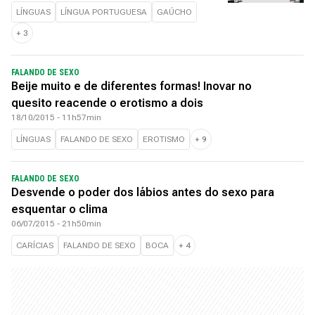
LÍNGUAS
LÍNGUA PORTUGUESA
GAÚCHO
+
3
FALANDO DE SEXO
Beije muito e de diferentes formas! Inovar no
quesito reacende o erotismo a dois
18/10/2015 - 11h57min
LÍNGUAS
FALANDO DE SEXO
EROTISMO
+
9
FALANDO DE SEXO
Desvende o poder dos lábios antes do sexo para
esquentar o clima
06/07/2015 - 21h50min
CARÍCIAS
FALANDO DE SEXO
BOCA
+
4