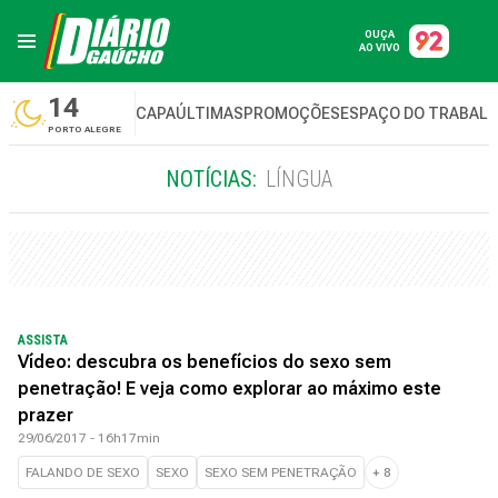
OUÇA
AO VIVO
14
CAPA
ÚLTIMAS
PROMOÇÕES
ESPAÇO DO TRABAL
PORTO ALEGRE
NOTÍCIAS:
LÍNGUA
ASSISTA
Vídeo: descubra os benefícios do sexo sem
penetração! E veja como explorar ao máximo este
prazer
29/06/2017 - 16h17min
FALANDO DE SEXO
SEXO
SEXO SEM PENETRAÇÃO
+
8