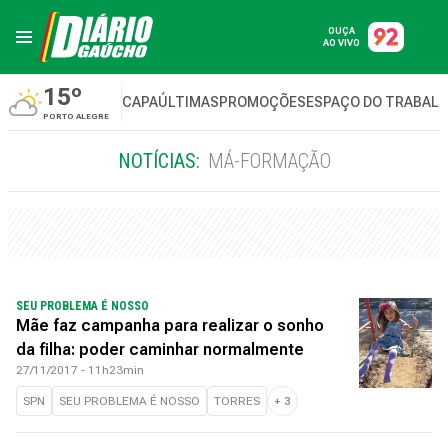
OUÇA
AO VIVO
15º
CAPA
ÚLTIMAS
PROMOÇÕES
ESPAÇO DO TRABAL
PORTO ALEGRE
NOTÍCIAS:
MÁ-FORMAÇÃO
SEU PROBLEMA É NOSSO
Mãe faz campanha para realizar o sonho
da filha: poder caminhar normalmente
27/11/2017 - 11h23min
SPN
SEU PROBLEMA É NOSSO
TORRES
+
3