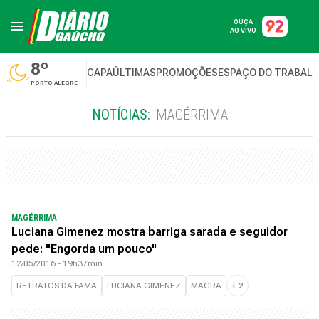
OUÇA
AO VIVO
8º
CAPA
ÚLTIMAS
PROMOÇÕES
ESPAÇO DO TRABAL
PORTO ALEGRE
NOTÍCIAS:
MAGÉRRIMA
MAGÉRRIMA
Luciana Gimenez mostra barriga sarada e seguidor
pede: "Engorda um pouco"
12/05/2016 - 19h37min
RETRATOS DA FAMA
LUCIANA GIMENEZ
MAGRA
+
2