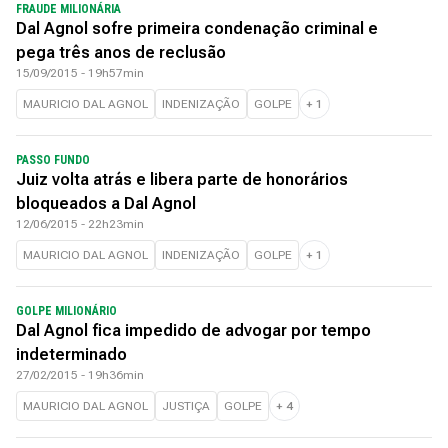
FRAUDE MILIONÁRIA
Dal Agnol sofre primeira condenação criminal e
pega três anos de reclusão
15/09/2015 - 19h57min
MAURICIO DAL AGNOL
INDENIZAÇÃO
GOLPE
+
1
PASSO FUNDO
Juiz volta atrás e libera parte de honorários
bloqueados a Dal Agnol
12/06/2015 - 22h23min
MAURICIO DAL AGNOL
INDENIZAÇÃO
GOLPE
+
1
GOLPE MILIONÁRIO
Dal Agnol fica impedido de advogar por tempo
indeterminado
27/02/2015 - 19h36min
MAURICIO DAL AGNOL
JUSTIÇA
GOLPE
+
4