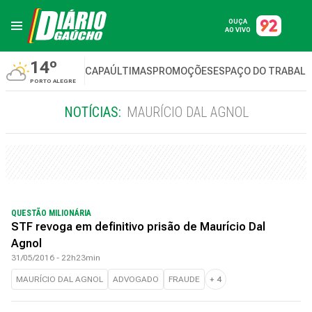
OUÇA
AO VIVO
14º
CAPA
ÚLTIMAS
PROMOÇÕES
ESPAÇO DO TRABAL
PORTO ALEGRE
NOTÍCIAS:
MAURÍCIO DAL AGNOL
QUESTÃO MILIONÁRIA
STF revoga em definitivo prisão de Maurício Dal
Agnol
31/05/2016 - 22h23min
MAURÍCIO DAL AGNOL
ADVOGADO
FRAUDE
+
4