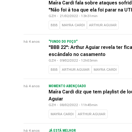
Maíra Cardi fala sobre ataques sofrid
"Não foi à toa que ela foi parar na UTI
GZH
-
21/02/2022 - 13h31min
BBB
MAYRA CARDI
ARTHUR AGUIAR
há 4 anos
"FUNDO DO POÇO"
"BBB 22": Arthur Aguiar revela ter f
escândalo no casamento
GZH
-
09/02/2022 - 12h03min
BBB
ARTHUR AGUIAR
MAYRA CARDI
há 4 anos
MOMENTO ABENÇOADO
Maíra Cardi diz que tem playlist de l
Aguiar
GZH
-
08/02/2022 - 11h45min
MAYRA CARDI
ARTHUR AGUIAR
há 4 anos
JÁ ESTÁ MELHOR