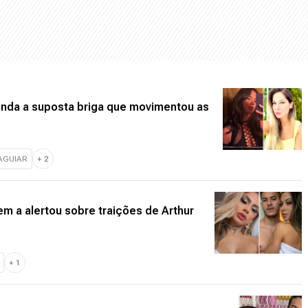
enda a suposta briga que movimentou as
AGUIAR
+
2
em a alertou sobre traições de Arthur
+
1