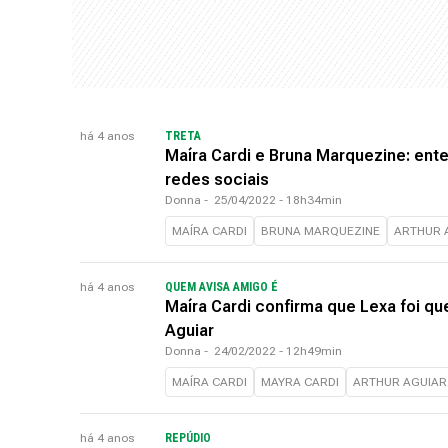
há 4 anos
TRETA
Maíra Cardi e Bruna Marquezine: ent
redes sociais
Donna
-
25/04/2022 - 18h34min
MAÍRA CARDI
BRUNA MARQUEZINE
ARTHUR 
há 4 anos
QUEM AVISA AMIGO É
Maíra Cardi confirma que Lexa foi qu
Aguiar
Donna
-
24/02/2022 - 12h49min
MAÍRA CARDI
MAYRA CARDI
ARTHUR AGUIAR
há 4 anos
REPÚDIO