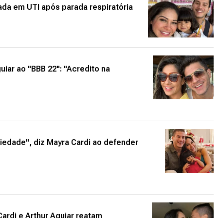
rnada em UTI após parada respiratória
uiar ao "BBB 22": "Acredito na
iedade", diz Mayra Cardi ao defender
rdi e Arthur Aguiar reatam