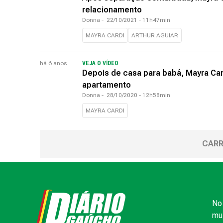
relacionamento
Donna
-
22/10/2021 - 11h47min
MAYRA CARDI
ARTHUR AGUIAR
há 6 anos
VEJA O VÍDEO
Depois de casa para babá, Mayra Car
apartamento
Donna
-
28/10/2020 - 12h58min
MAYRA CARDI
CARR
No 
mui