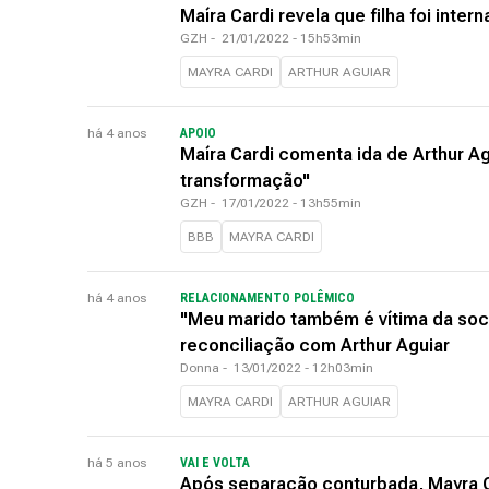
Maíra Cardi revela que filha foi inte
GZH
-
21/01/2022 - 15h53min
MAYRA CARDI
ARTHUR AGUIAR
há 4 anos
APOIO
Maíra Cardi comenta ida de Arthur Ag
transformação"
GZH
-
17/01/2022 - 13h55min
BBB
MAYRA CARDI
há 4 anos
RELACIONAMENTO POLÊMICO
"Meu marido também é vítima da soc
reconciliação com Arthur Aguiar
Donna
-
13/01/2022 - 12h03min
MAYRA CARDI
ARTHUR AGUIAR
há 5 anos
VAI E VOLTA
Após separação conturbada, Mayra Ca