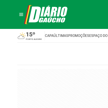
15º
CAPA
ÚLTIMAS
PROMOÇÕES
ESPAÇO DO
PORTO ALEGRE