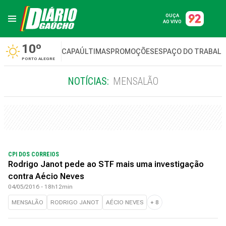
OUÇA
AO VIVO
10º
CAPA
ÚLTIMAS
PROMOÇÕES
ESPAÇO DO TRABAL
PORTO ALEGRE
NOTÍCIAS:
MENSALÃO
CPI DOS CORREIOS
Rodrigo Janot pede ao STF mais uma investigação
contra Aécio Neves
04/05/2016 - 18h12min
MENSALÃO
RODRIGO JANOT
AÉCIO NEVES
+
8