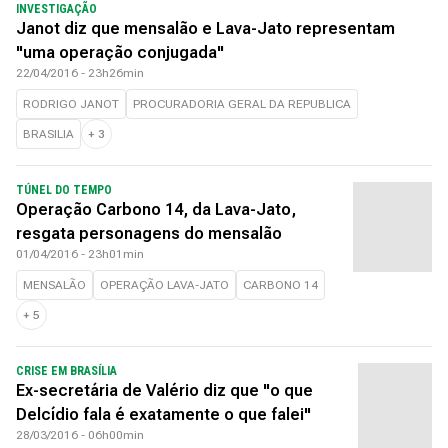
INVESTIGAÇÃO
Janot diz que mensalão e Lava-Jato representam
"uma operação conjugada"
22/04/2016 - 23h26min
RODRIGO JANOT
PROCURADORIA GERAL DA REPUBLICA
BRASILIA
+
3
TÚNEL DO TEMPO
Operação Carbono 14, da Lava-Jato,
resgata personagens do mensalão
01/04/2016 - 23h01min
MENSALÃO
OPERAÇÃO LAVA-JATO
CARBONO 14
+
5
CRISE EM BRASÍLIA
Ex-secretária de Valério diz que "o que
Delcídio fala é exatamente o que falei"
28/03/2016 - 06h00min