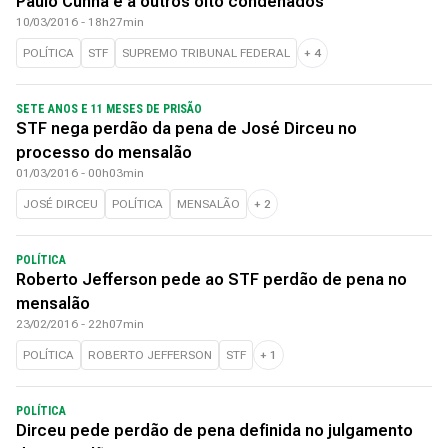
Paulo Cunha e a outros oito condenados
10/03/2016 - 18h27min
POLÍTICA
STF
SUPREMO TRIBUNAL FEDERAL
+
4
SETE ANOS E 11 MESES DE PRISÃO
STF nega perdão da pena de José Dirceu no
processo do mensalão
01/03/2016 - 00h03min
JOSÉ DIRCEU
POLÍTICA
MENSALÃO
+
2
POLÍTICA
Roberto Jefferson pede ao STF perdão de pena no
mensalão
23/02/2016 - 22h07min
POLÍTICA
ROBERTO JEFFERSON
STF
+
1
POLÍTICA
Dirceu pede perdão de pena definida no julgamento