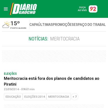
OUÇA
AO VIVO
15º
CAPA
ÚLTIMAS
PROMOÇÕES
ESPAÇO DO TRABAL
PORTO ALEGRE
NOTÍCIAS:
MERITOCRACIA
ELEIÇÕES
Meritocracia está fora dos planos de candidatos ao
Piratini
22/09/2014 - 09h01min
EDUCAÇÃO
ELEIÇÕES 2014
MERITOCRACIA
+
7